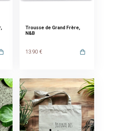
,
Trousse de Grand Frère,
N&B
13
.90
€