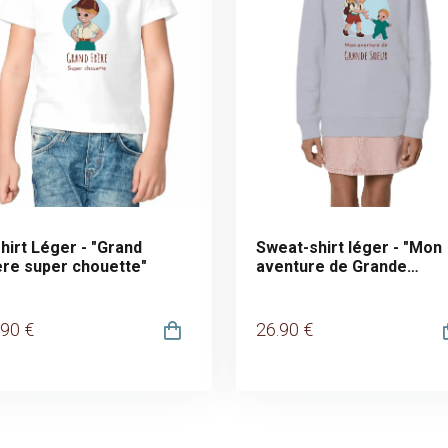
hirt Léger - "Grand
Sweat-shirt léger - "Mon
ère super chouette"
aventure de Grande
Soeur"
.90
€
26
.90
€