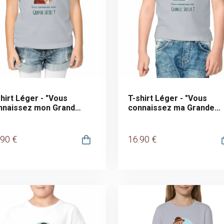
hirt Léger - "Vous
T-shirt Léger - "Vous
nnaissez mon Grand
connaissez ma Grande
ère ?"
Soeur ?"
.90
€
16
.90
€