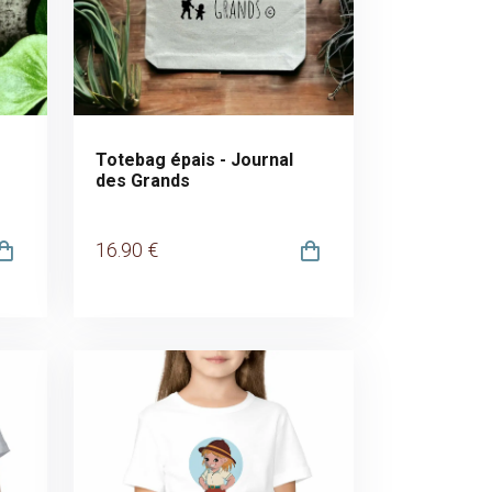
Totebag épais - Journal
des Grands
16
.90
€