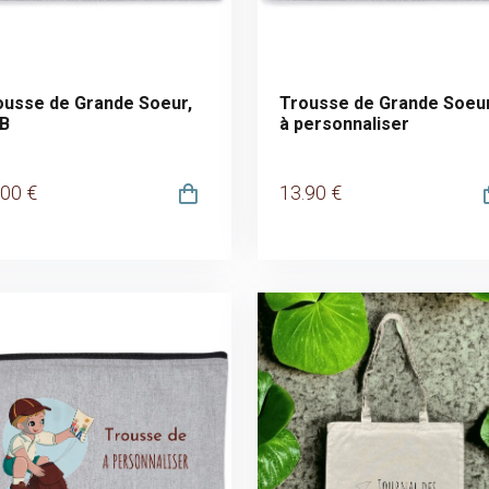
ousse de Grande Soeur,
Trousse de Grande Soeur
B
à personnaliser
.00
€
13
.90
€