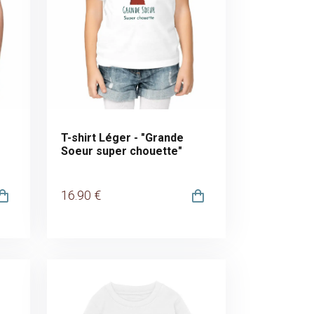
T-shirt Léger - "Grande
Soeur super chouette"
16
.90
€