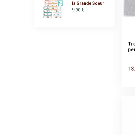
la Grande Soeur
9
€
.90
Tr
pe
13