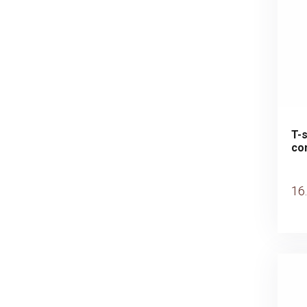
T-s
co
Fr
16