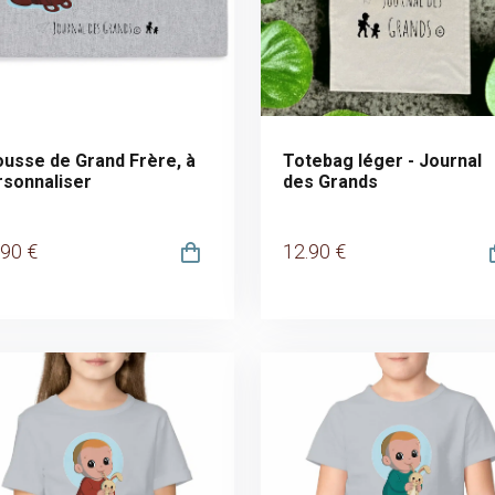
ousse de Grand Frère, à
Totebag léger - Journal
rsonnaliser
des Grands
.90
€
12
.90
€