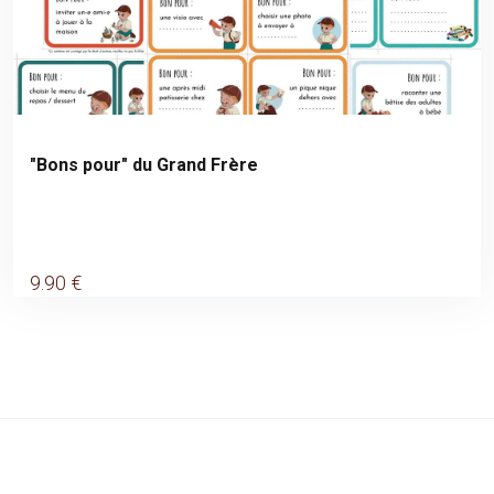
"Bons pour" du Grand Frère
9
.90
€