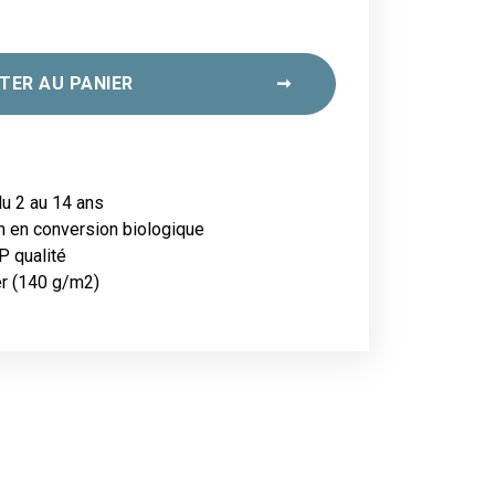
TER AU PANIER
➞
u 2 au 14 ans
n en conversion biologique
P qualité