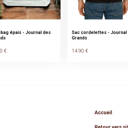
bag épais - Journal des
Sac cordelettes - Journal
nds
Grands
90
€
14
.90
€
Accueil
Retour vers si