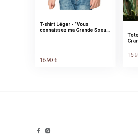
T-shirt Léger - "Vous
connaissez ma Grande Soeur
Tote
?"
Gra
16
.
16
.90
€