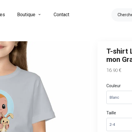
res
Boutique
Contact
T-shirt
mon Gra
16
€
.90
Couleur
Taille