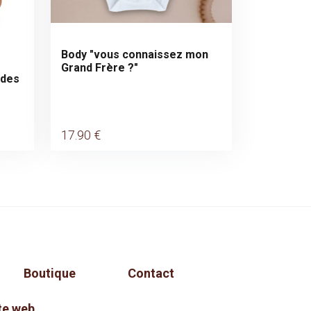
Body "vous connaissez mon
Grand Frère ?"
 des
17
.90
€
Boutique
Contact
te web