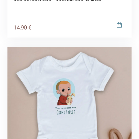
14
.90
€