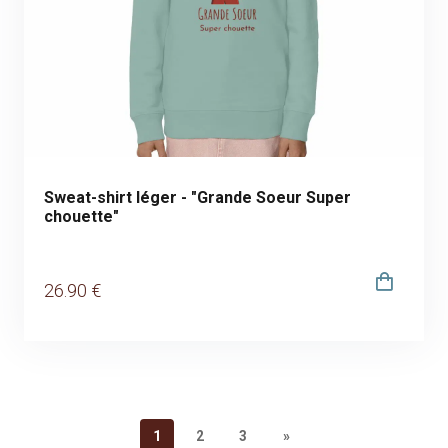
Sweat-shirt léger - "Grande Soeur Super
chouette"
26
.90
€
1
2
3
»