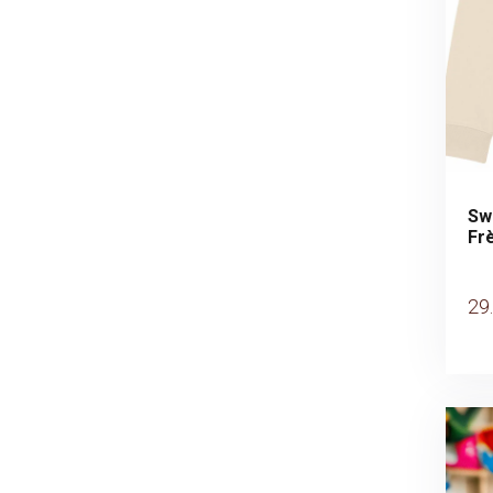
Swe
Fr
29