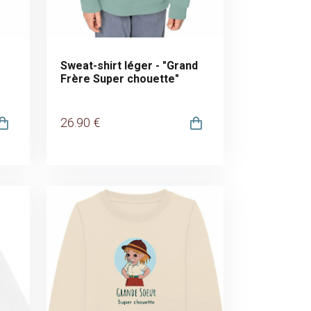
Sweat-shirt léger - "Grand
Frère Super chouette"
26
.90
€